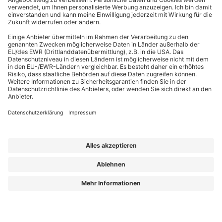
EffizienzBauPraxis – Ihr Kompass für energieeffizientes Bauen
Wir liefern Energieberatern, Architekten, Ingenieuren und Fachplanern
relevantes Fachwissen zu energieeffizientem Bauen, Sanieren und Planen nach
GmodG. Das Besondere: Unsere Beiträge stammen von erfahrenen Praktikern,
die Ihre täglichen Herausforderungen kennen und umsetzbare Lösungen bieten.
Die Redaktion sorgt dafür, dass Sie diese fachlichen Impulse klar, verständlich
und objektiv erhalten – für Ihren Wissensvorsprung.
Aus „GEG Baupraxis“ wird „EffizienzBauPraxis“!
Der neue Name steht für einen erweiterten Blick auf das, was Sie heute
brauchen: fundiertes Wissen zu
Energieberatung, Gebäudehülle und
Gebäudetechnik
– ergänzt um noch mehr Einordnung zu Entwicklungen, die
Planung und Bestand verändern.
Aus „GEG Baupraxis“ wird „EffizienzBauPraxis“!
Lorem ipsum dolor sit amet, consetetur sadipscing elitr, sed diam nonumy