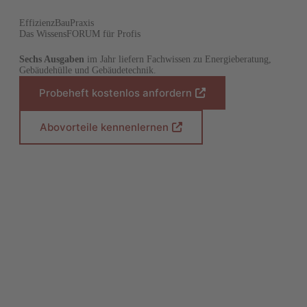
EffizienzBauPraxis
Das WissensFORUM für Profis
Sechs Ausgaben
im Jahr liefern Fachwissen zu Energieberatung,
Gebäudehülle und Gebäudetechnik.
Probeheft kostenlos anfordern
(
Ö
f
Abovorteile kennenlernen
(
f
Ö
n
f
e
f
t
n
i
e
n
t
e
i
i
n
n
e
e
i
m
n
n
e
e
m
u