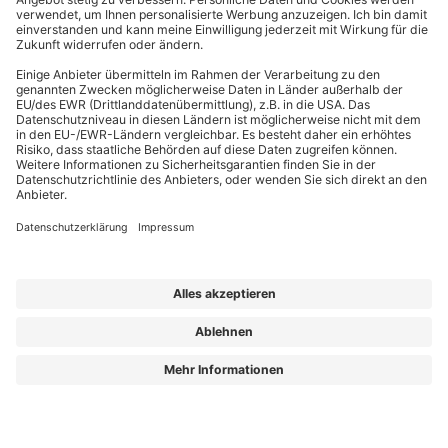
EffizienzBauPraxis – Ihr Kompass für energieeffizientes Bauen
Wir liefern Energieberatern, Architekten, Ingenieuren und Fachplanern
relevantes Fachwissen zu energieeffizientem Bauen, Sanieren und Planen nach
GmodG. Das Besondere: Unsere Beiträge stammen von erfahrenen Praktikern,
die Ihre täglichen Herausforderungen kennen und umsetzbare Lösungen bieten.
Die Redaktion sorgt dafür, dass Sie diese fachlichen Impulse klar, verständlich
und objektiv erhalten – für Ihren Wissensvorsprung.
Aus „GEG Baupraxis“ wird „EffizienzBauPraxis“!
Der neue Name steht für einen erweiterten Blick auf das, was Sie heute
brauchen: fundiertes Wissen zu
Energieberatung, Gebäudehülle und
Gebäudetechnik
– ergänzt um noch mehr Einordnung zu Entwicklungen, die
Planung und Bestand verändern.
Aus „GEG Baupraxis“ wird „EffizienzBauPraxis“!
Lorem ipsum dolor sit amet, consetetur sadipscing elitr, sed diam nonumy