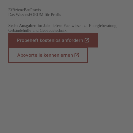
EffizienzBauPraxis
Das WissensFORUM für Profis
Sechs Ausgaben
im Jahr liefern Fachwissen zu Energieberatung,
Gebäudehülle und Gebäudetechnik.
Probeheft kostenlos anfordern
(
Ö
f
Abovorteile kennenlernen
(
f
Ö
n
f
e
f
t
n
i
e
n
t
e
i
i
n
n
e
e
i
m
n
n
e
e
m
u