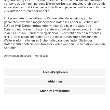
EffizienzBauPraxis – Ihr Kompass für energieeffizientes Bauen
Wir liefern Energieberatern, Architekten, Ingenieuren und Fachplanern
relevantes Fachwissen zu energieeffizientem Bauen, Sanieren und Planen nach
GmodG. Das Besondere: Unsere Beiträge stammen von erfahrenen Praktikern,
die Ihre täglichen Herausforderungen kennen und umsetzbare Lösungen bieten.
Die Redaktion sorgt dafür, dass Sie diese fachlichen Impulse klar, verständlich
und objektiv erhalten – für Ihren Wissensvorsprung.
Aus „GEG Baupraxis“ wird „EffizienzBauPraxis“!
Der neue Name steht für einen erweiterten Blick auf das, was Sie heute
brauchen: fundiertes Wissen zu
Energieberatung, Gebäudehülle und
Gebäudetechnik
– ergänzt um noch mehr Einordnung zu Entwicklungen, die
Planung und Bestand verändern.
Aus „GEG Baupraxis“ wird „EffizienzBauPraxis“!
Lorem ipsum dolor sit amet, consetetur sadipscing elitr, sed diam nonumy