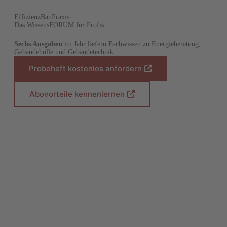
EffizienzBauPraxis
Das WissensFORUM für Profis
Sechs Ausgaben
im Jahr liefern Fachwissen zu Energieberatung,
Gebäudehülle und Gebäudetechnik.
Probeheft kostenlos anfordern
(
Ö
f
Abovorteile kennenlernen
(
f
Ö
n
f
e
f
t
n
i
e
n
t
e
i
i
n
n
e
e
i
m
n
n
e
e
m
u