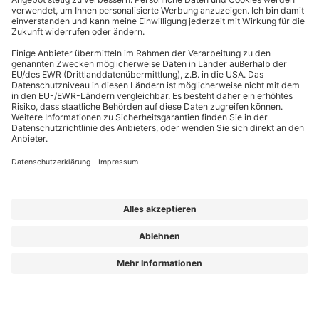
EffizienzBauPraxis – Ihr Kompass für energieeffizientes Bauen
Wir liefern Energieberatern, Architekten, Ingenieuren und Fachplanern
relevantes Fachwissen zu energieeffizientem Bauen, Sanieren und Planen nach
GmodG. Das Besondere: Unsere Beiträge stammen von erfahrenen Praktikern,
die Ihre täglichen Herausforderungen kennen und umsetzbare Lösungen bieten.
Die Redaktion sorgt dafür, dass Sie diese fachlichen Impulse klar, verständlich
und objektiv erhalten – für Ihren Wissensvorsprung.
Aus „GEG Baupraxis“ wird „EffizienzBauPraxis“!
Der neue Name steht für einen erweiterten Blick auf das, was Sie heute
brauchen: fundiertes Wissen zu
Energieberatung, Gebäudehülle und
Gebäudetechnik
– ergänzt um noch mehr Einordnung zu Entwicklungen, die
Planung und Bestand verändern.
Aus „GEG Baupraxis“ wird „EffizienzBauPraxis“!
Lorem ipsum dolor sit amet, consetetur sadipscing elitr, sed diam nonumy