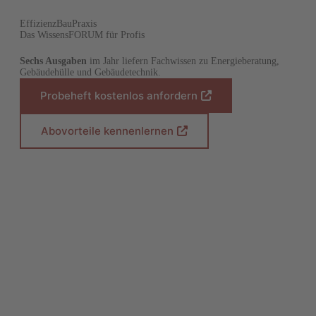
EffizienzBauPraxis
Das WissensFORUM für Profis
Sechs Ausgaben
im Jahr liefern Fachwissen zu Energieberatung,
Gebäudehülle und Gebäudetechnik.
Probeheft kostenlos anfordern
(
Ö
f
Abovorteile kennenlernen
(
f
Ö
n
f
e
f
t
n
i
e
n
t
e
i
i
n
n
e
e
i
m
n
n
e
e
m
u