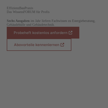
EffizienzBauPraxis
Das WissensFORUM für Profis
Sechs Ausgaben
im Jahr liefern Fachwissen zu Energieberatung,
Gebäudehülle und Gebäudetechnik.
Probeheft kostenlos anfordern
(
Ö
f
Abovorteile kennenlernen
(
f
Ö
n
f
e
f
t
n
i
e
n
t
e
i
i
n
n
e
e
i
m
n
n
e
e
m
u