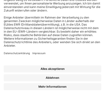
EffizienzBauPraxis – Ihr Kompass für energieeffizientes Bauen
Wir liefern Energieberatern, Architekten, Ingenieuren und Fachplanern
relevantes Fachwissen zu energieeffizientem Bauen, Sanieren und Planen nach
GmodG. Das Besondere: Unsere Beiträge stammen von erfahrenen Praktikern,
die Ihre täglichen Herausforderungen kennen und umsetzbare Lösungen bieten.
Die Redaktion sorgt dafür, dass Sie diese fachlichen Impulse klar, verständlich
und objektiv erhalten – für Ihren Wissensvorsprung.
Aus „GEG Baupraxis“ wird „EffizienzBauPraxis“!
Der neue Name steht für einen erweiterten Blick auf das, was Sie heute
brauchen: fundiertes Wissen zu
Energieberatung, Gebäudehülle und
Gebäudetechnik
– ergänzt um noch mehr Einordnung zu Entwicklungen, die
Planung und Bestand verändern.
Aus „GEG Baupraxis“ wird „EffizienzBauPraxis“!
Lorem ipsum dolor sit amet, consetetur sadipscing elitr, sed diam nonumy