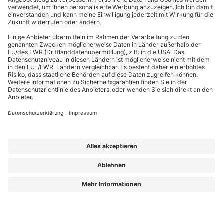
EffizienzBauPraxis – Ihr Kompass für energieeffizientes Bauen
Wir liefern Energieberatern, Architekten, Ingenieuren und Fachplanern
relevantes Fachwissen zu energieeffizientem Bauen, Sanieren und Planen nach
GmodG. Das Besondere: Unsere Beiträge stammen von erfahrenen Praktikern,
die Ihre täglichen Herausforderungen kennen und umsetzbare Lösungen bieten.
Die Redaktion sorgt dafür, dass Sie diese fachlichen Impulse klar, verständlich
und objektiv erhalten – für Ihren Wissensvorsprung.
Aus „GEG Baupraxis“ wird „EffizienzBauPraxis“!
Der neue Name steht für einen erweiterten Blick auf das, was Sie heute
brauchen: fundiertes Wissen zu
Energieberatung, Gebäudehülle und
Gebäudetechnik
– ergänzt um noch mehr Einordnung zu Entwicklungen, die
Planung und Bestand verändern.
Aus „GEG Baupraxis“ wird „EffizienzBauPraxis“!
Lorem ipsum dolor sit amet, consetetur sadipscing elitr, sed diam nonumy