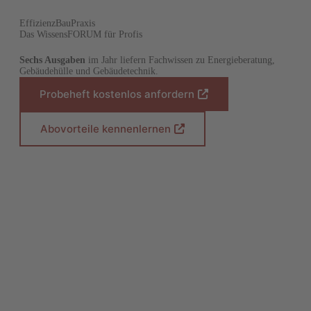
EffizienzBauPraxis
Das WissensFORUM für Profis
Sechs Ausgaben
im Jahr liefern Fachwissen zu Energieberatung,
Gebäudehülle und Gebäudetechnik.
Probeheft kostenlos anfordern
(
Ö
f
Abovorteile kennenlernen
(
f
Ö
n
f
e
f
t
n
i
e
n
t
e
i
i
n
n
e
e
i
m
n
n
e
e
m
u