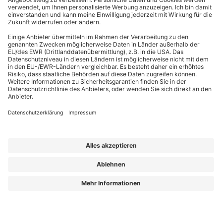
EffizienzBauPraxis – Ihr Kompass für energieeffizientes Bauen
Wir liefern Energieberatern, Architekten, Ingenieuren und Fachplanern
relevantes Fachwissen zu energieeffizientem Bauen, Sanieren und Planen nach
GmodG. Das Besondere: Unsere Beiträge stammen von erfahrenen Praktikern,
die Ihre täglichen Herausforderungen kennen und umsetzbare Lösungen bieten.
Die Redaktion sorgt dafür, dass Sie diese fachlichen Impulse klar, verständlich
und objektiv erhalten – für Ihren Wissensvorsprung.
Aus „GEG Baupraxis“ wird „EffizienzBauPraxis“!
Der neue Name steht für einen erweiterten Blick auf das, was Sie heute
brauchen: fundiertes Wissen zu
Energieberatung, Gebäudehülle und
Gebäudetechnik
– ergänzt um noch mehr Einordnung zu Entwicklungen, die
Planung und Bestand verändern.
Aus „GEG Baupraxis“ wird „EffizienzBauPraxis“!
Lorem ipsum dolor sit amet, consetetur sadipscing elitr, sed diam nonumy