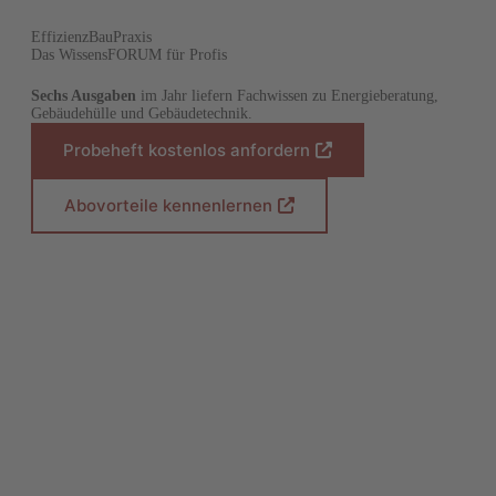
EffizienzBauPraxis
Das WissensFORUM für Profis
Sechs Ausgaben
im Jahr liefern Fachwissen zu Energieberatung,
Gebäudehülle und Gebäudetechnik.
Probeheft kostenlos anfordern
(
Ö
f
Abovorteile kennenlernen
(
f
Ö
n
f
e
f
t
n
i
e
n
t
e
i
i
n
n
e
e
i
m
n
n
e
e
m
u