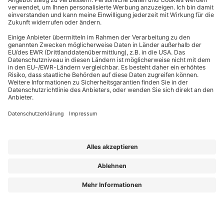
EffizienzBauPraxis – Ihr Kompass für energieeffizientes Bauen
Wir liefern Energieberatern, Architekten, Ingenieuren und Fachplanern
relevantes Fachwissen zu energieeffizientem Bauen, Sanieren und Planen nach
GmodG. Das Besondere: Unsere Beiträge stammen von erfahrenen Praktikern,
die Ihre täglichen Herausforderungen kennen und umsetzbare Lösungen bieten.
Die Redaktion sorgt dafür, dass Sie diese fachlichen Impulse klar, verständlich
und objektiv erhalten – für Ihren Wissensvorsprung.
Aus „GEG Baupraxis“ wird „EffizienzBauPraxis“!
Der neue Name steht für einen erweiterten Blick auf das, was Sie heute
brauchen: fundiertes Wissen zu
Energieberatung, Gebäudehülle und
Gebäudetechnik
– ergänzt um noch mehr Einordnung zu Entwicklungen, die
Planung und Bestand verändern.
Aus „GEG Baupraxis“ wird „EffizienzBauPraxis“!
Lorem ipsum dolor sit amet, consetetur sadipscing elitr, sed diam nonumy