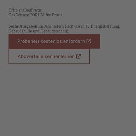
EffizienzBauPraxis
Das WissensFORUM für Profis
Sechs Ausgaben
im Jahr liefern Fachwissen zu Energieberatung,
Gebäudehülle und Gebäudetechnik.
Probeheft kostenlos anfordern
(
Ö
f
Abovorteile kennenlernen
(
f
Ö
n
f
e
f
t
n
i
e
n
t
e
i
i
n
n
e
e
i
m
n
n
e
e
m
u