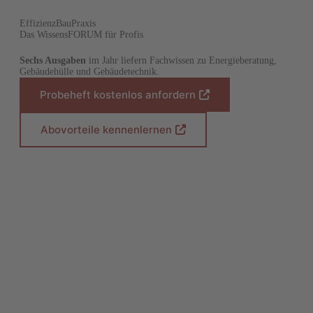
EffizienzBauPraxis
Das WissensFORUM für Profis
Sechs Ausgaben
im Jahr liefern Fachwissen zu Energieberatung,
Gebäudehülle und Gebäudetechnik.
Probeheft kostenlos anfordern
(
Ö
f
Abovorteile kennenlernen
(
f
Ö
n
f
e
f
t
n
i
e
n
t
e
i
i
n
n
e
e
i
m
n
n
e
e
m
u