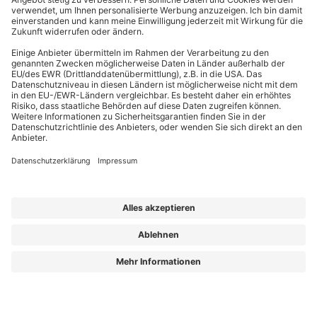
EffizienzBauPraxis – Ihr Kompass für energieeffizientes Bauen
Wir liefern Energieberatern, Architekten, Ingenieuren und Fachplanern
relevantes Fachwissen zu energieeffizientem Bauen, Sanieren und Planen nach
GmodG. Das Besondere: Unsere Beiträge stammen von erfahrenen Praktikern,
die Ihre täglichen Herausforderungen kennen und umsetzbare Lösungen bieten.
Die Redaktion sorgt dafür, dass Sie diese fachlichen Impulse klar, verständlich
und objektiv erhalten – für Ihren Wissensvorsprung.
Aus „GEG Baupraxis“ wird „EffizienzBauPraxis“!
Der neue Name steht für einen erweiterten Blick auf das, was Sie heute
brauchen: fundiertes Wissen zu
Energieberatung, Gebäudehülle und
Gebäudetechnik
– ergänzt um noch mehr Einordnung zu Entwicklungen, die
Planung und Bestand verändern.
Aus „GEG Baupraxis“ wird „EffizienzBauPraxis“!
Lorem ipsum dolor sit amet, consetetur sadipscing elitr, sed diam nonumy