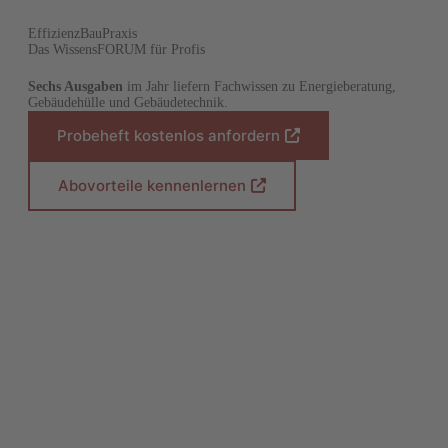
EffizienzBauPraxis
Das WissensFORUM für Profis
Sechs Ausgaben
im Jahr liefern Fachwissen zu Energieberatung,
Gebäudehülle und Gebäudetechnik.
Probeheft kostenlos anfordern
(
Ö
f
Abovorteile kennenlernen
(
f
Ö
n
f
e
f
t
n
i
e
n
t
e
i
i
n
n
e
e
i
m
n
n
e
e
m
u