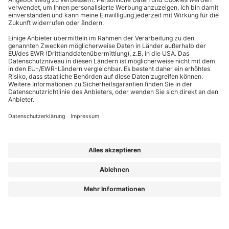
EffizienzBauPraxis – Ihr Kompass für energieeffizientes Bauen
Wir liefern Energieberatern, Architekten, Ingenieuren und Fachplanern
relevantes Fachwissen zu energieeffizientem Bauen, Sanieren und Planen nach
GmodG. Das Besondere: Unsere Beiträge stammen von erfahrenen Praktikern,
die Ihre täglichen Herausforderungen kennen und umsetzbare Lösungen bieten.
Die Redaktion sorgt dafür, dass Sie diese fachlichen Impulse klar, verständlich
und objektiv erhalten – für Ihren Wissensvorsprung.
Aus „GEG Baupraxis“ wird „EffizienzBauPraxis“!
Der neue Name steht für einen erweiterten Blick auf das, was Sie heute
brauchen: fundiertes Wissen zu
Energieberatung, Gebäudehülle und
Gebäudetechnik
– ergänzt um noch mehr Einordnung zu Entwicklungen, die
Planung und Bestand verändern.
Aus „GEG Baupraxis“ wird „EffizienzBauPraxis“!
Lorem ipsum dolor sit amet, consetetur sadipscing elitr, sed diam nonumy