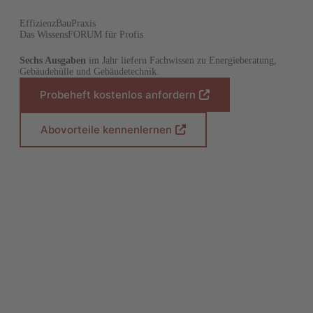
EffizienzBauPraxis
Das WissensFORUM für Profis
Sechs Ausgaben
im Jahr liefern Fachwissen zu Energieberatung,
Gebäudehülle und Gebäudetechnik.
Probeheft kostenlos anfordern
(
Ö
f
Abovorteile kennenlernen
(
f
Ö
n
f
e
f
t
n
i
e
n
t
e
i
i
n
n
e
e
i
m
n
n
e
e
m
u