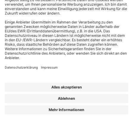
EffizienzBauPraxis – Ihr Kompass für energieeffizientes Bauen
Wir liefern Energieberatern, Architekten, Ingenieuren und Fachplanern
relevantes Fachwissen zu energieeffizientem Bauen, Sanieren und Planen nach
GmodG. Das Besondere: Unsere Beiträge stammen von erfahrenen Praktikern,
die Ihre täglichen Herausforderungen kennen und umsetzbare Lösungen bieten.
Die Redaktion sorgt dafür, dass Sie diese fachlichen Impulse klar, verständlich
und objektiv erhalten – für Ihren Wissensvorsprung.
Aus „GEG Baupraxis“ wird „EffizienzBauPraxis“!
Der neue Name steht für einen erweiterten Blick auf das, was Sie heute
brauchen: fundiertes Wissen zu
Energieberatung, Gebäudehülle und
Gebäudetechnik
– ergänzt um noch mehr Einordnung zu Entwicklungen, die
Planung und Bestand verändern.
Aus „GEG Baupraxis“ wird „EffizienzBauPraxis“!
Lorem ipsum dolor sit amet, consetetur sadipscing elitr, sed diam nonumy