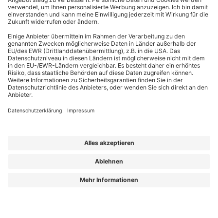
EffizienzBauPraxis – Ihr Kompass für energieeffizientes Bauen
Wir liefern Energieberatern, Architekten, Ingenieuren und Fachplanern
relevantes Fachwissen zu energieeffizientem Bauen, Sanieren und Planen nach
GmodG. Das Besondere: Unsere Beiträge stammen von erfahrenen Praktikern,
die Ihre täglichen Herausforderungen kennen und umsetzbare Lösungen bieten.
Die Redaktion sorgt dafür, dass Sie diese fachlichen Impulse klar, verständlich
und objektiv erhalten – für Ihren Wissensvorsprung.
Aus „GEG Baupraxis“ wird „EffizienzBauPraxis“!
Der neue Name steht für einen erweiterten Blick auf das, was Sie heute
brauchen: fundiertes Wissen zu
Energieberatung, Gebäudehülle und
Gebäudetechnik
– ergänzt um noch mehr Einordnung zu Entwicklungen, die
Planung und Bestand verändern.
Aus „GEG Baupraxis“ wird „EffizienzBauPraxis“!
Lorem ipsum dolor sit amet, consetetur sadipscing elitr, sed diam nonumy