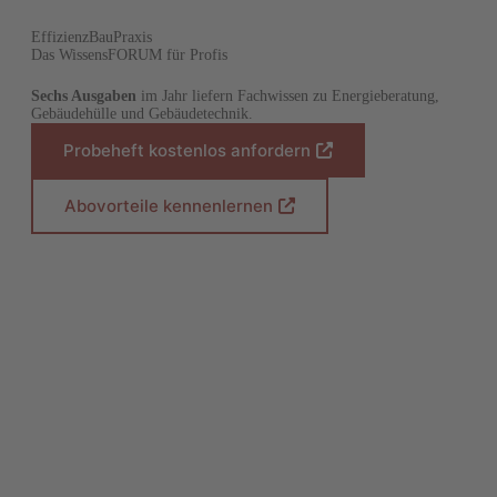
EffizienzBauPraxis
Das WissensFORUM für Profis
Sechs Ausgaben
im Jahr liefern Fachwissen zu Energieberatung,
Gebäudehülle und Gebäudetechnik.
Probeheft kostenlos anfordern
(
Ö
f
Abovorteile kennenlernen
(
f
Ö
n
f
e
f
t
n
i
e
n
t
e
i
i
n
n
e
e
i
m
n
n
e
e
m
u