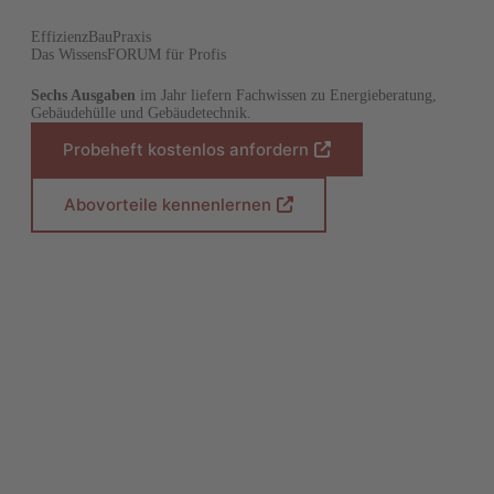
EffizienzBauPraxis
Das WissensFORUM für Profis
Sechs Ausgaben
im Jahr liefern Fachwissen zu Energieberatung,
Gebäudehülle und Gebäudetechnik.
Probeheft kostenlos anfordern
(
Ö
f
Abovorteile kennenlernen
(
f
Ö
n
f
e
f
t
n
i
e
n
t
e
i
i
n
n
e
e
i
m
n
n
e
e
m
u