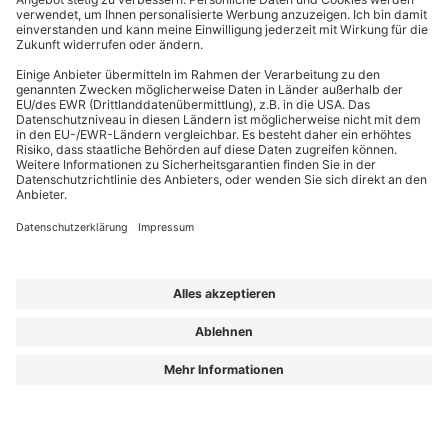
EffizienzBauPraxis – Ihr Kompass für energieeffizientes Bauen
Wir liefern Energieberatern, Architekten, Ingenieuren und Fachplanern
relevantes Fachwissen zu energieeffizientem Bauen, Sanieren und Planen nach
GmodG. Das Besondere: Unsere Beiträge stammen von erfahrenen Praktikern,
die Ihre täglichen Herausforderungen kennen und umsetzbare Lösungen bieten.
Die Redaktion sorgt dafür, dass Sie diese fachlichen Impulse klar, verständlich
und objektiv erhalten – für Ihren Wissensvorsprung.
Aus „GEG Baupraxis“ wird „EffizienzBauPraxis“!
Der neue Name steht für einen erweiterten Blick auf das, was Sie heute
brauchen: fundiertes Wissen zu
Energieberatung, Gebäudehülle und
Gebäudetechnik
– ergänzt um noch mehr Einordnung zu Entwicklungen, die
Planung und Bestand verändern.
Aus „GEG Baupraxis“ wird „EffizienzBauPraxis“!
Lorem ipsum dolor sit amet, consetetur sadipscing elitr, sed diam nonumy