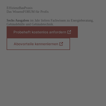
EffizienzBauPraxis
Das WissensFORUM für Profis
Sechs Ausgaben
im Jahr liefern Fachwissen zu Energieberatung,
Gebäudehülle und Gebäudetechnik.
Probeheft kostenlos anfordern
(
Ö
f
Abovorteile kennenlernen
(
f
Ö
n
f
e
f
t
n
i
e
n
t
e
i
i
n
n
e
e
i
m
n
n
e
e
m
u