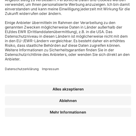
EffizienzBauPraxis – Ihr Kompass für energieeffizientes Bauen
Wir liefern Energieberatern, Architekten, Ingenieuren und Fachplanern
relevantes Fachwissen zu energieeffizientem Bauen, Sanieren und Planen nach
GmodG. Das Besondere: Unsere Beiträge stammen von erfahrenen Praktikern,
die Ihre täglichen Herausforderungen kennen und umsetzbare Lösungen bieten.
Die Redaktion sorgt dafür, dass Sie diese fachlichen Impulse klar, verständlich
und objektiv erhalten – für Ihren Wissensvorsprung.
Aus „GEG Baupraxis“ wird „EffizienzBauPraxis“!
Der neue Name steht für einen erweiterten Blick auf das, was Sie heute
brauchen: fundiertes Wissen zu
Energieberatung, Gebäudehülle und
Gebäudetechnik
– ergänzt um noch mehr Einordnung zu Entwicklungen, die
Planung und Bestand verändern.
Aus „GEG Baupraxis“ wird „EffizienzBauPraxis“!
Lorem ipsum dolor sit amet, consetetur sadipscing elitr, sed diam nonumy