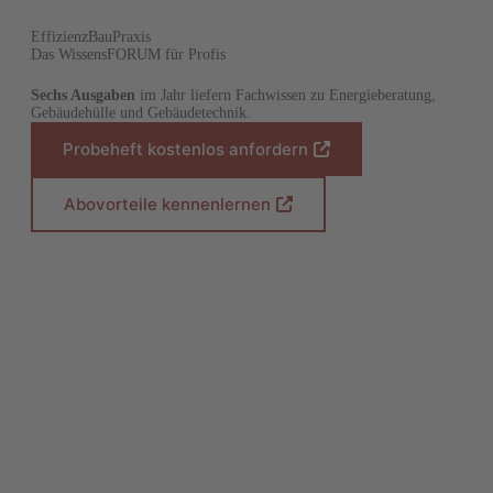
EffizienzBauPraxis
Das WissensFORUM für Profis
Sechs Ausgaben
im Jahr liefern Fachwissen zu Energieberatung,
Gebäudehülle und Gebäudetechnik.
Probeheft kostenlos anfordern
(
Ö
f
Abovorteile kennenlernen
(
f
Ö
n
f
e
f
t
n
i
e
n
t
e
i
i
n
n
e
e
i
m
n
n
e
e
m
u