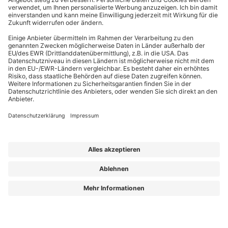
EffizienzBauPraxis – Ihr Kompass für energieeffizientes Bauen
Wir liefern Energieberatern, Architekten, Ingenieuren und Fachplanern
relevantes Fachwissen zu energieeffizientem Bauen, Sanieren und Planen nach
GmodG. Das Besondere: Unsere Beiträge stammen von erfahrenen Praktikern,
die Ihre täglichen Herausforderungen kennen und umsetzbare Lösungen bieten.
Die Redaktion sorgt dafür, dass Sie diese fachlichen Impulse klar, verständlich
und objektiv erhalten – für Ihren Wissensvorsprung.
Aus „GEG Baupraxis“ wird „EffizienzBauPraxis“!
Der neue Name steht für einen erweiterten Blick auf das, was Sie heute
brauchen: fundiertes Wissen zu
Energieberatung, Gebäudehülle und
Gebäudetechnik
– ergänzt um noch mehr Einordnung zu Entwicklungen, die
Planung und Bestand verändern.
Aus „GEG Baupraxis“ wird „EffizienzBauPraxis“!
Lorem ipsum dolor sit amet, consetetur sadipscing elitr, sed diam nonumy