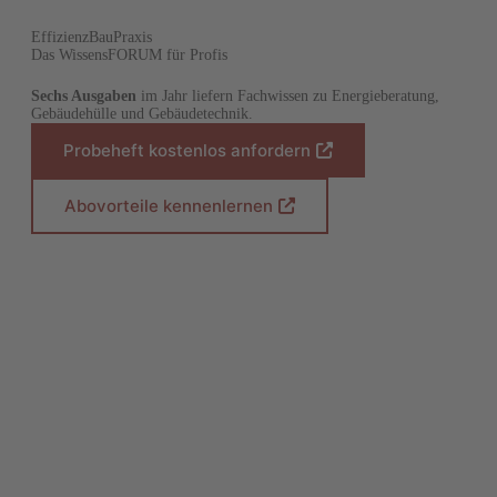
EffizienzBauPraxis
Das WissensFORUM für Profis
Sechs Ausgaben
im Jahr liefern Fachwissen zu Energieberatung,
Gebäudehülle und Gebäudetechnik.
Probeheft kostenlos anfordern
(
Ö
f
Abovorteile kennenlernen
(
f
Ö
n
f
e
f
t
n
i
e
n
t
e
i
i
n
n
e
e
i
m
n
n
e
e
m
u