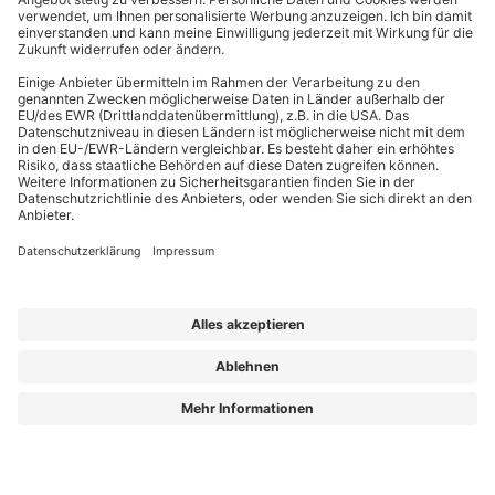
EffizienzBauPraxis – Ihr Kompass für energieeffizientes Bauen
Wir liefern Energieberatern, Architekten, Ingenieuren und Fachplanern
relevantes Fachwissen zu energieeffizientem Bauen, Sanieren und Planen nach
GmodG. Das Besondere: Unsere Beiträge stammen von erfahrenen Praktikern,
die Ihre täglichen Herausforderungen kennen und umsetzbare Lösungen bieten.
Die Redaktion sorgt dafür, dass Sie diese fachlichen Impulse klar, verständlich
und objektiv erhalten – für Ihren Wissensvorsprung.
Aus „GEG Baupraxis“ wird „EffizienzBauPraxis“!
Der neue Name steht für einen erweiterten Blick auf das, was Sie heute
brauchen: fundiertes Wissen zu
Energieberatung, Gebäudehülle und
Gebäudetechnik
– ergänzt um noch mehr Einordnung zu Entwicklungen, die
Planung und Bestand verändern.
Aus „GEG Baupraxis“ wird „EffizienzBauPraxis“!
Lorem ipsum dolor sit amet, consetetur sadipscing elitr, sed diam nonumy